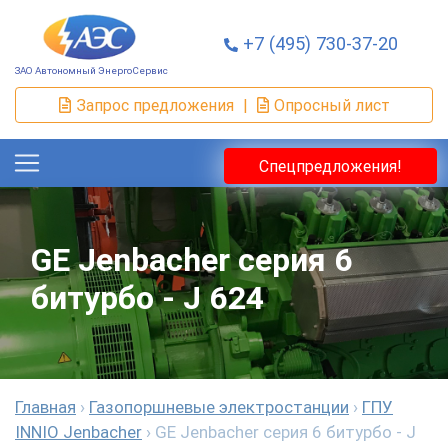
+7 (495) 730-37-20
ЗАО Автономный ЭнергоСервис
Запрос предложения
|
Опросный лист
Спецпредложения!
GE Jenbacher cерия 6
битурбо - J 624
Главная
›
Газопоршневые электростанции
›
ГПУ
INNIO Jenbacher
›
GE Jenbacher cерия 6 битурбо - J