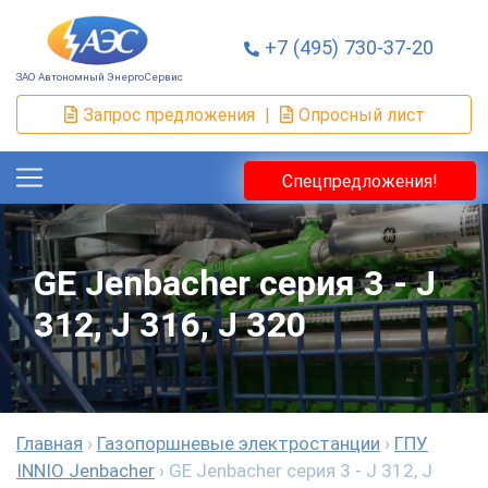
+7 (495) 730-37-20
ЗАО Автономный ЭнергоСервис
Запрос предложения
|
Опросный лист
Спецпредложения!
GE Jenbacher cерия 3 - J
312, J 316, J 320
Главная
›
Газопоршневые электростанции
›
ГПУ
INNIO Jenbacher
›
GE Jenbacher cерия 3 - J 312, J